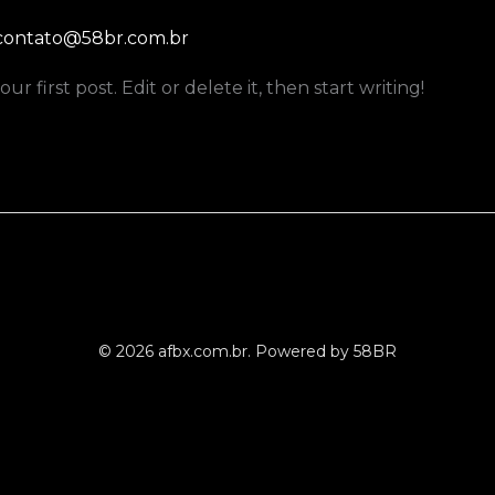
contato@58br.com.br
 first post. Edit or delete it, then start writing!
© 2026 afbx.com.br. Powered by 58BR