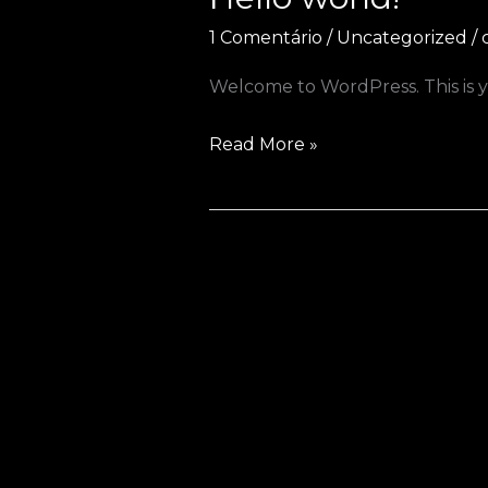
1 Comentário
/
Uncategorized
/
Welcome to WordPress. This is your
Hello
Read More »
world!